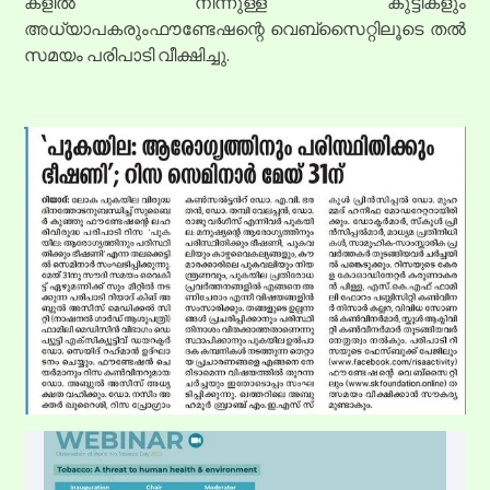
കളിൽ നിന്നുള്ള കുട്ടികളും
അധ്യാപകരുംഫൗണ്ടേഷന്റെ വെബ്സൈറ്റിലൂടെ തൽ
സമയം പരിപാടി വീക്ഷിച്ചു.