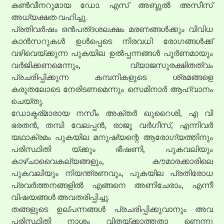
കൺവീനറുമായ ഡോ. എസ് അബ്ദുൽ അസീസ്
അധ്യക്ഷത വഹിച്ചു.
പ്രതിവർഷം ഒൻപത്ദശലക്ഷം മരണങ്ങൾക്കും വിവിധ
കാൻസറുകൾ ഉൾപ്പെടെ നിരവധി രോഗങ്ങൾക്ക്
വഴിവെയ്ക്കുന്ന പുകയില ഉൽപ്പന്നങ്ങൾ പൂർണമായും
വർജിക്കണമെന്നും, വ്യാജസുരക്ഷിതത്വം
പ്രചരിപ്പിക്കുന്ന കമ്പനികളുടെ ശ്രമങ്ങളെ
കരുതലോടെ നേരിടണമെന്നും സെമിനാർ ആഹ്വാനം
ചെയ്തു.
ഡോക്ടര്മാരായ നസീം അക്തർ ഖുറൈശി, എ വി
ഭരതൻ, തമ്പി വേലപ്പൻ, രാജൂ വർഗീസ്, എന്നിവർ
യഥാക്രമം പുകയില മനുഷ്യന്റെ ആരോഗ്യത്തിനും
പരിസ്ഥിതി യ്ക്കും ഭീഷണി, പുകവലിയും
കാഴ്ചാവൈകല്യങ്ങളും, കൗമാരക്കാരിലെ
പുകവലിയും നിയന്ത്രണവും, പുകയില പ്രതിരോധ
പ്രവർത്തനങ്ങളിൽ എങ്ങനെ അണിചേരാം, എന്നീ
വിഷയങ്ങൾ അവതരിപ്പിച്ചു.
തങ്ങളുടെ ഉല്പന്നങ്ങൾ പ്രചരിപ്പിക്കുവാനും അവ
പരിസ്ഥിതി നാശം വിതയ്ക്കാത്തതാ ണെന്നു