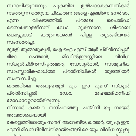
സ്ഥാപിക്കുവാനും പുകയില ഉൽപാദകകമ്പനികൾ
നടത്തുന്ന തെറ്റായ പ്രചരണ ങ്ങളെ എങ്ങിനെ നേരിടാം
എന്ന വിഷയത്തിൽ പ്രമുഖ ചൈൽഡ്
സൈക്കോളജിസ്റ് ഡോ. റുക്‌സാന, ശിഹാബ്
കൊട്ടുകാട്, കരുണാകരൻ പിള്ള തുടങ്ങിയവർ
സംസാരിച്ചു.
മുരളി തുമ്മാരുകുടി, ഐ ഐ എസ് ആർ പ്രിൻസിപ്പൾ
മീരാ റഹ്‌മാൻ, മിഡിൽഈസ്റ്റിലെ വിവിധ
സ്‌കൂൾപ്രിൻസിപ്പൽമാർ, ഡോക്ടർമാർ, സാമൂഹിക
സാംസ്കാരിക-മാധ്യമ പ്രതിനിധികൾ തുടങ്ങിയർ
സംബന്ധിച്ചു.
ഖത്തറിലെ അബുഹമൂർ എം ഈ എസ് സ്‌കൂൾ
പ്രിൻസിപ്പൽ ഡോ. മുഹമ്മദ്ഹനീഫ്
മോഡറേറ്ററായിരിരുന്നു.
നിസാർ കല്ലറ നന്ദിപറഞ്ഞു. പദ്‌മിനി യു നായർ
അവതാരകയായി.
കേരളത്തിലെയും സൗദി അറേബ്യ, ഖത്തർ, യു എ ഈ
എന്നി മിഡ്‌ഡിലീസ്റ് രാജ്യങ്ങളി ലെയും വിവിധ സ്കൂളു