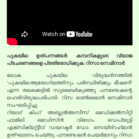
പുകയില ഉത്‌പന്നങ്ങൾ: കമ്പനികളുടെ വ്യാജ
പ്രചരണങ്ങളെ പ്രതിരോധിക്കുക: റിസാ സെമിനാർ
ലോക പുകയില വിരുദ്ധദിനത്തിൽ
‘പുകയില:ആരോഗ്യത്തിനും പരിസ്ഥിതിക്കും ഭീഷണി’
എന്ന തലക്കെട്ടിൽ സുബൈർകുഞ്ഞു ഫൗണ്ടേഷന്റെ
ലഹരിവിരുദ്ധപരിപാടി- റിസ ഓൺലൈൻ സെമിനാർ
സംഘടിപ്പിച്ചു.
റിയാദ് കിംഗ് അബ്ദുൽഅസീസ് മെഡിക്കൽസിറ്റി
ഫാമിലി മെഡിസിൻ വിഭാഗം ഡെപ്യുട്ടി
എക്സിക്യു്ട്ടീവ് ഡയറക്ടർ ഡോ. സെയിദ്റഹ്‌മാൻ
ഉത്ഘാടനം ചെയ്തു. ഫൗണ്ടേഷൻ ചെയർമാനും റിസാ